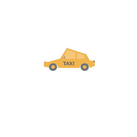
Продукты
Частное такси на Кубе
Совместное такси
Такси из / в аэропорты
Городские туры
VIP-Шофёр
Работайте с нами
Станьте партнером
Станьте водителем
Стать партнером