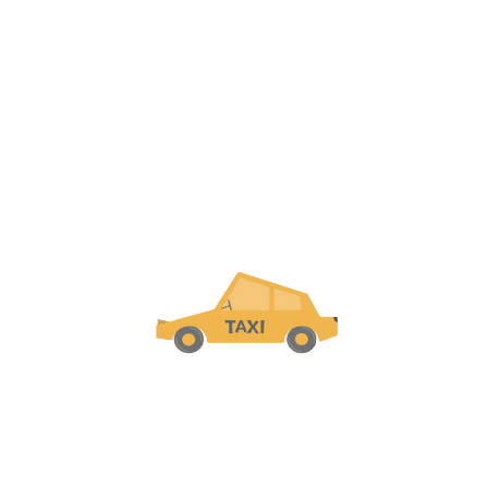
estamos revolucionando la forma en que las
personas se mueven
por la isla
y disfrutan del
turismo
.
¡Reserva tu viaje hoy y siente la
diferencia!
Productos
Taxi Privado en Cuba
Taxi Compartido
Taxi desde / hacia Aeropuertos
City Tour
Chofer VIP