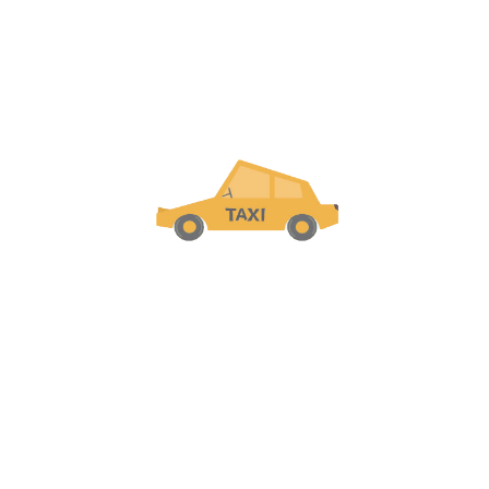
ь
Панель
Поддержка
Открыть
Поез




